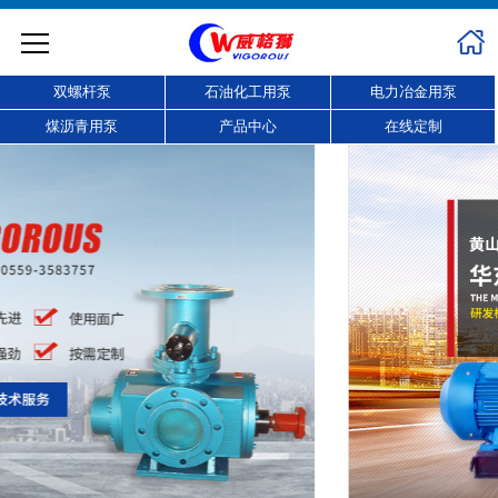
双螺杆泵
石油化工用泵
电力冶金用泵
煤沥青用泵
产品中心
在线定制