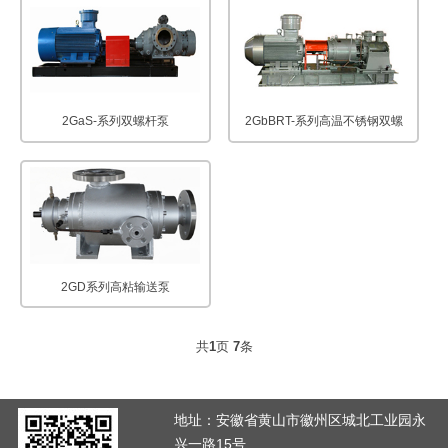
2GaS-系列双螺杆泵
2GbBRT-系列高温不锈钢双螺
2GD系列高粘输送泵
共
1
页
7
条
地址：安徽省黄山市徽州区城北工业园永
兴一路15号