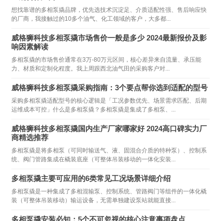
想找靠谱的多相泵撬品牌，优先选技术沉淀足、介质适配性强、售后响应快
的厂商，我接触过的10多个油气、化工领域的客户，大多都...
威格狮科技多相泵撬市场售价一般是多少 2024最新报价及影
响因素解读
多相泵撬的市场售价通常在3万-80万元区间，核心差异来自流量、承压能
力、材质和定制化程度。我上周跟西北油气田的采购客户对...
威格狮科技多相泵撬采购指南：3个要点帮你选到适配的型号
采购多相泵撬适配型号的核心逻辑是「工况参数优先、场景需求匹配、后期
运维成本可控」什么是多相泵撬？多相泵撬是集成了多相泵、...
威格狮科技多相泵撬国内生产厂家哪家好 2024高口碑实力厂
商精选推荐
多相泵撬是将多相泵（可同时输送气、液、固混合介质的特种泵）、控制系
统、阀门管路集成在橇装底座（可整体吊装移动的一体化安装...
多相泵撬主要可应用的6类常见工况场景详细介绍
多相泵撬是一种集成了多相混输泵、控制系统、管路阀门等组件的一体化橇
装（可整体吊装移动）输运设备，无需单独建设泵站就能直接...
多相泵撬安装必知：5个不可忽视的核心注意事项盘点