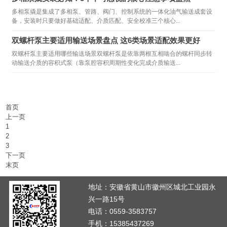
多相泵撬是集成了多相泵、管路、阀门、控制系统的一体化油气输送成套设
备，安装时只要做好基础适配、介质匹配、安全校准三个核心...
双螺杆泵主要适用输送场景盘点 这6类场景适配效果更好
双螺杆泵主要适用哪些输送场景双螺杆泵是依靠两根互相啮合的螺杆同步转
动输送介质的容积式泵（靠泵腔容积周期性变化完成介质输送...
首页
上一页
1
2
3
下一页
末页
地址：安徽省黄山市徽州区城北工业园永
兴一路15号
电话：0559-3583757
手机：15385437269