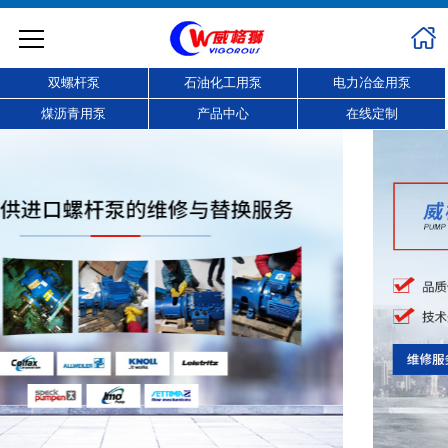
双螺杆泵
石油化工用泵
电力冶金用泵
煤沥青用泵
产品中心
在线定制